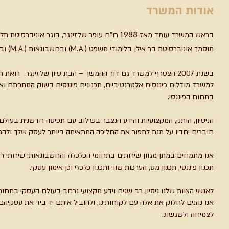
אודות המשרד
1988
בראש המשרד עומד מאז
מוסמך אוניברסיטת בר אילן בלימודי משפט (.M.A) ובחשבונאות (.M.A) ובעל רישיון רואה חשבון משנת
בשנת 2007 הצטרף למשרד גם דור ההמשך – הבת סיון שלזינגר. רו
למשרד מודלים פיננסים אלטרנטיביים, תכנונים פיננסים בשוק המתפתח ואת
בתחום הפיננסי.
הניסיון, הותק, המקצועיות והידע הנצבר בשילוב עם תפיסה חדשנית בעולם 
חוברים יחדיו על מנת לתפור את החליפה המתאימה ביותר לעסק שלך ולהמש
אנו מתמחים במתן מגוון שירותים בתחומי הכלכלה והחשבונאות: שירותי ראיית
תכנון פיננסי, תכנון מס, הערכות שווי ותכנון כלכלי וכן אימון עסקי.
לאנשי הצוות שלנו ניסיון רב שנים וידע מקצועי נרחב בעולם העסקי בתחום
אנו נהנים לחלוק את אלה עם לקוחותינו, ולהוביל איתם יד ביד את עסקי
לצמיחה ולשגשוג.