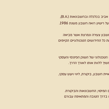
רו"ח עופר שלזינגר, בוגר אוניברסיטת תל אביב בכלכלה ובחשבונאות (.B.A),
1986
.
את חשבון צעירה ונמרצת אשר מביאה
 כל החידושים הטכנולוגיים הקיימים
הטכנולוגי של השוק הפיננסי והעסקי
יך ללוות אותו לאורך הדרך.
 חשבון, ביקורת, ליווי ויעוץ עסקי,
 המיסוי, החשבונאות והביקורת.
הם בדרך הטובה והמתאימה עבורם